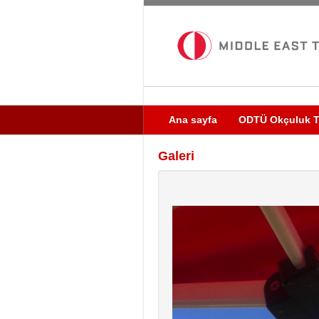
Ana sayfa
ODTÜ Okçuluk T
Galeri